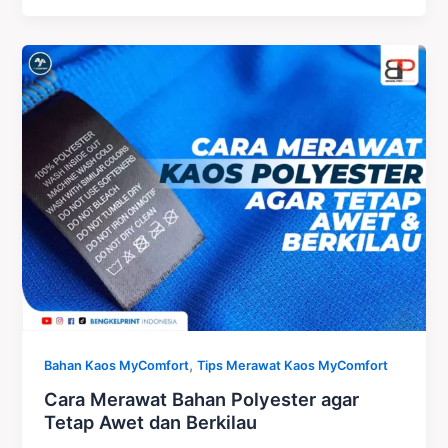
Cara
Merawat
Bahan
Polyester
agar
Tetap
Awet
dan
Berkilau
,
Bahan Kaos MyComfort
Tips Merawat Kaos MyComfort
Cara Merawat Bahan Polyester agar
Tetap Awet dan Berkilau