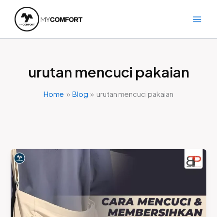
Skip
to
content
urutan mencuci pakaian
Home
Blog
urutan mencuci pakaian
Cara
Mencuci
dan
Membersihkan
Pakaian
Atau