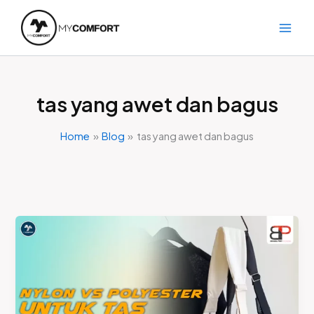
Skip
to
content
tas yang awet dan bagus
Home
Blog
tas yang awet dan bagus
Bahan
Polyester
Vs
Nylon
Mana
yang