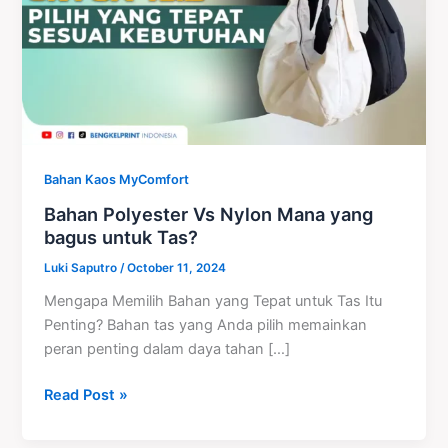
bagus
untuk
Tas?
Bahan Kaos MyComfort
Bahan Polyester Vs Nylon Mana yang
bagus untuk Tas?
Luki Saputro
/
October 11, 2024
Mengapa Memilih Bahan yang Tepat untuk Tas Itu
Penting? Bahan tas yang Anda pilih memainkan
peran penting dalam daya tahan […]
Read Post »