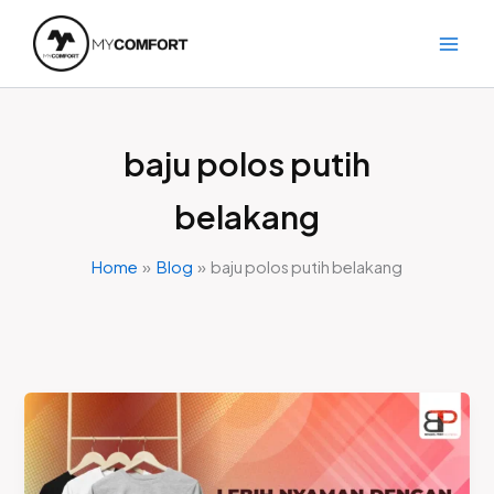
Skip
to
content
baju polos putih
belakang
Home
Blog
baju polos putih belakang
Kaos
Polos
MyComfort
Dibanding