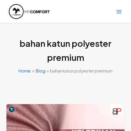
Skip
to
content
bahan katun polyester
premium
Home
Blog
bahan katun polyester premium
4
Kelebihan
dan
3